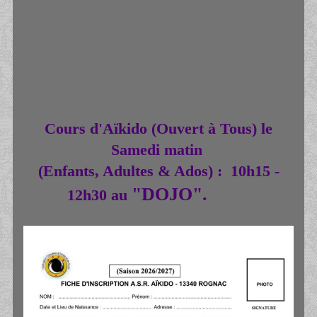
Cours d'Aïkido (Ouvert à Tous) le
Samedi matin
(Enfants, Adultes & Ados) : 1
0h15 -
"DOJO".
12h30 au