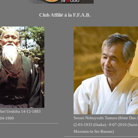
filié à la F.F.A.B.
iheï Ueshiba 14-12-1883
Sensei Nobuyoshi Tamura (8ème Dan A
-04-1969
(2-03-1933 (Osaka) - 9-07-2010 (Saint
Maximin-la Ste-Baume)