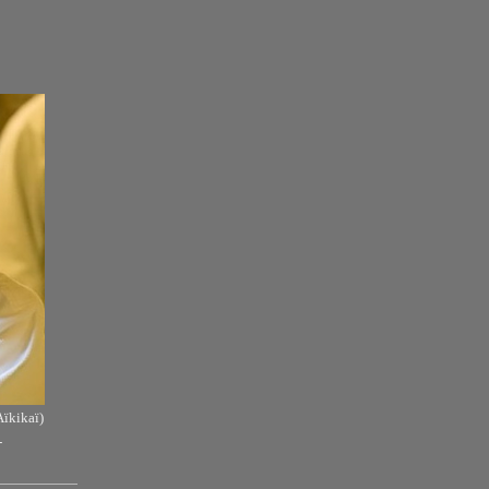
ïkikaï)
-