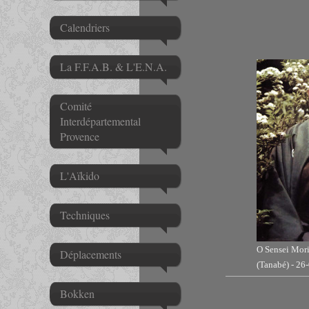
Calendriers
Club Af
La F.F.A.B. & L'E.N.A.
Comité
Interdépartemental
Provence
L'Aïkido
Techniques
O Sensei Mor
Déplacements
(Tanabé) - 26
Bokken