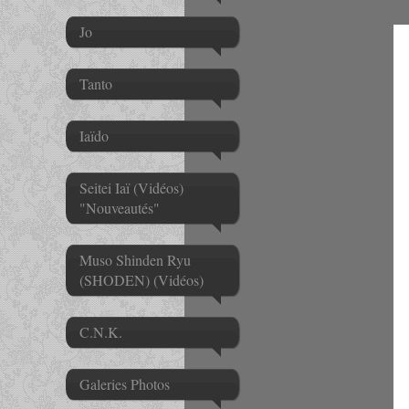
Jo
Tanto
Iaïdo
Seitei Iaï (Vidéos)
"Nouveautés"
Muso Shinden Ryu
(SHODEN) (Vidéos)
C.N.K.
Galeries Photos