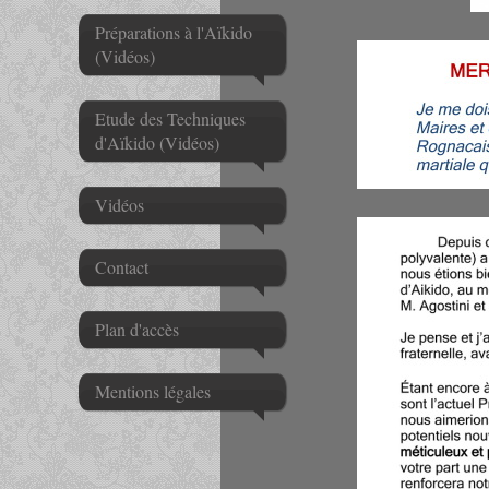
Préparations à l'Aïkido
(Vidéos)
Etude des Techniques
d'Aïkido (Vidéos)
Vidéos
Contact
Plan d'accès
Mentions légales