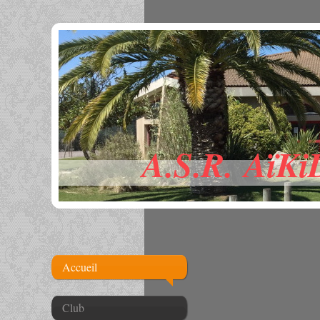
A.S.R. AïKi
Accueil
Club