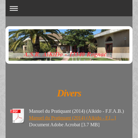
A.S.R. AïKiDo - 13340 Rognac
Divers
Manuel du Pratiquant (2014) (Aïkido - F.F.A.B.)
Manuel du Pratiquant (2014) (Aïkido - F.[...]
Document Adobe Acrobat [3.7 MB]