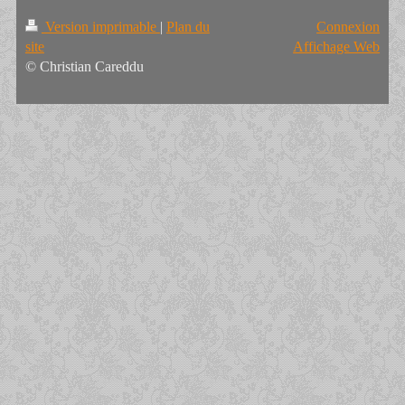
Version imprimable
|
Plan du
Connexion
site
Affichage Web
© Christian Careddu